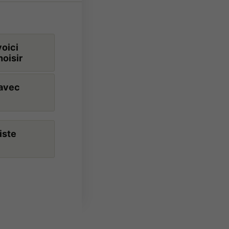
voici
hoisir
 avec
iste