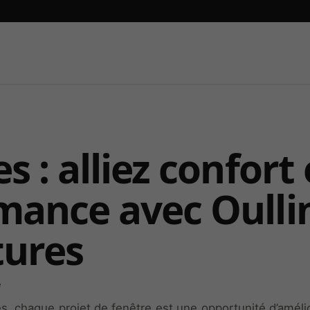
s : alliez confort 
mance avec Oulli
ures
e
, chaque projet de fenêtre est une opportunité d’amélio