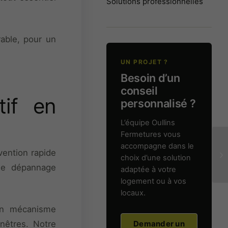
Solutions professionnelles
able, pour un
UN PROJET ?
Besoin d’un
conseil
tif en
personnalisé ?
L’équipe Oullins
Fermetures vous
accompagne dans le
vention rapide
choix d’une solution
 de dépannage
adaptée à votre
logement ou à vos
locaux.
’un mécanisme
enêtres. Notre
Demander un