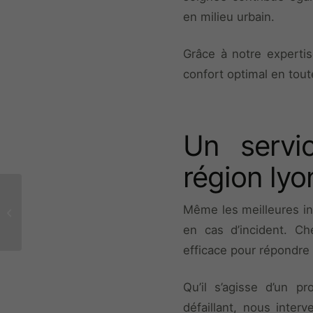
en milieu urbain.
Grâce à notre experti
confort optimal en tout
Un servi
région lyo
Coffre-fort et armoire
forte Fichet-Bauche :
Même les meilleures ins
Protégez vos biens
en cas d’incident. C
avec Oullins...
efficace pour répondre 
Qu’il s’agisse d’un 
défaillant, nous inter