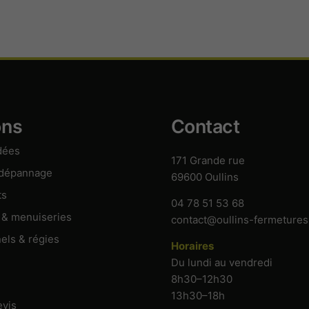
Indispensables
au
fonctionnement,
à la sécurité et
à l’affichage du
site. Ils ne
peuvent pas
être désactivés.
ons
Contact
Audience
dées
171 Grande rue
Mesure
 dépannage
69600 Oullins
d’audience
destinée à
ts
04 78 51 53 68
améliorer le
 & menuiseries
contact@oullins-fermeture
site. Aucun
outil de
els & régies
Horaires
mesure
Du lundi au vendredi
d’audience
8h30–12h30
n’est
actuellement
13h30–18h
evis