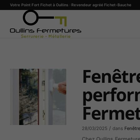
Votre Point Fort Fichet à Oullins · Revendeur agréé Fichet-Bauche
Fenêtre
perfor
Fermet
/
28/03/2025
dans
Fenêtr
Chez Oullins Fermetures