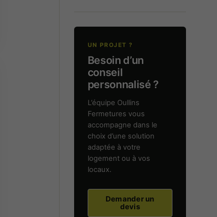
UN PROJET ?
Besoin d’un
conseil
personnalisé ?
L’équipe Oullins
Fermetures vous
accompagne dans le
choix d’une solution
adaptée à votre
logement ou à vos
locaux.
Demander un
devis