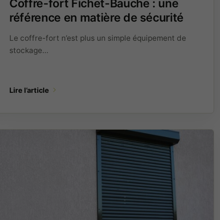
Coffre-fort Fichet-Bauche : une
référence en matière de sécurité
Le coffre-fort n’est plus un simple équipement de
stockage…
Nécessaires
Indispensables
au
Lire l’article
fonctionnement,
à la sécurité et
à l’affichage du
site. Ils ne
peuvent pas
être désactivés.
Audience
Mesure
d’audience
destinée à
améliorer le