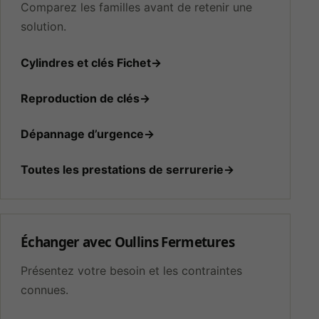
Comparez les familles avant de retenir une
solution.
Cylindres et clés Fichet
→
Reproduction de clés
→
Dépannage d’urgence
→
Toutes les prestations de serrurerie
→
Nécessaires
Indispensables
au
fonctionnement,
à la sécurité et à
Échanger avec Oullins Fermetures
l’affichage du
site. Ils ne
Présentez votre besoin et les contraintes
peuvent pas
connues.
être désactivés.