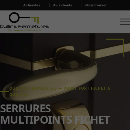
Actualités
Avis clients
Nous trouver
OULLINS FERMETURES — POINT FORT FICHET À
OULLINS
SERRURES
MULTIPOINTS FICHET