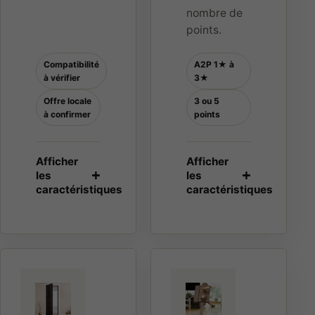
nombre de
points.
Compatibilité
A2P 1★ à
à vérifier
3★
Offre locale
3 ou 5
à confirmer
points