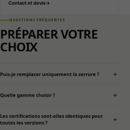
Contact et devis
→
Audience
Mesure
QUESTIONS FRÉQUENTES
d’audience
destinée à
PRÉPARER VOTRE
améliorer le
site. Aucun
CHOIX
outil de
mesure
d’audience
n’est
actuellement
Puis-je remplacer uniquement la serrure ?
activé.
Services
Quelle gamme choisir ?
externes et
sécurité
Permet le
Les certifications sont-elles identiques pour
chargement de
toutes les versions ?
services
externes