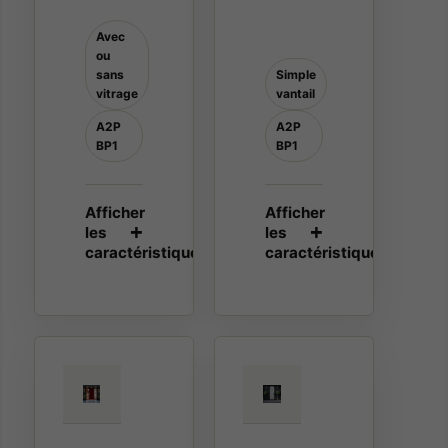
Avec
ou
sans
Simple
vitrage
vantail
A2P
A2P
BP1
BP1