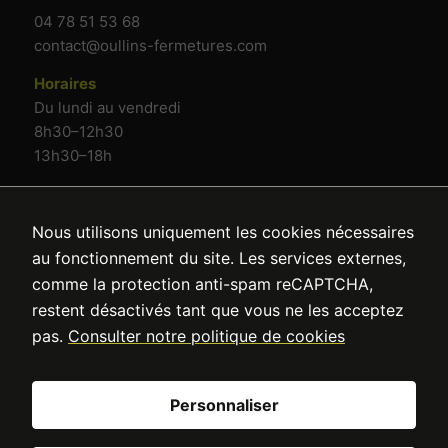
04 78 51 53 68
contact@oullins-fermetures.com
Horaires
Du lundi au vendredi
8h30–12h30
13h30–18h
Nous utilisons uniquement les cookies nécessaires
au fonctionnement du site. Les services externes,
comme la protection anti-spam reCAPTCHA,
restent désactivés tant que vous ne les acceptez
Oullins Fermetures
pas.
Consulter notre politique de cookies
Point Fort Fichet à Oullins
Personnaliser