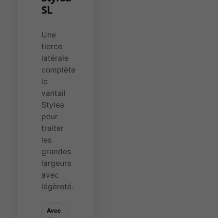
SL
Une
tierce
Nécessaires
latérale
Indispensables
complète
au
fonctionnement,
le
à la sécurité et à
vantail
l’affichage du
Stylea
site. Ils ne
pour
peuvent pas
traiter
être désactivés.
les
grandes
Audience
largeurs
Mesure
avec
d’audience
légèreté.
destinée à
améliorer le
site. Aucun
Avec