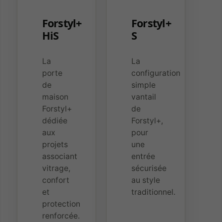
Forstyl+
Forstyl+
HiS
S
La
La
porte
configuration
de
simple
maison
vantail
Forstyl+
de
dédiée
Forstyl+,
aux
pour
projets
une
associant
entrée
vitrage,
sécurisée
confort
au style
et
traditionnel.
protection
renforcée.