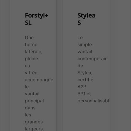
Forstyl+
Stylea
SL
S
Une
Le
tierce
simple
latérale,
vantail
pleine
contemporain
ou
de
vitrée,
Stylea,
accompagne
certifié
le
A2P
vantail
BP1 et
principal
personnalisable.
dans
les
grandes
largeurs.