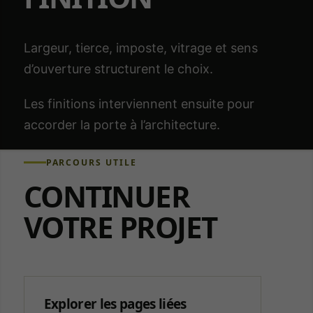
protéger les
formulaires
contre les
envois
Largeur, tierce, imposte, vitrage et sens
automatisés.
d’ouverture structurent le choix.
Les finitions interviennent ensuite pour
Marketing
Permet des
accorder la porte à l’architecture.
services
publicitaires
PARCOURS UTILE
ou de suivi
marketing.
CONTINUER
Aucun
service
VOTRE PROJET
marketing
n’est
actuellement
activé.
Explorer les pages liées