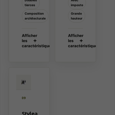
Doubles
Avec
tierces
imposte
Composition
Grande
architecturale
hauteur
09
Stylea