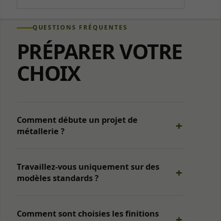
QUESTIONS FRÉQUENTES
PRÉPARER VOTRE
CHOIX
Nécessaires
Indispensables
au
Comment débute un projet de
fonctionnement,
métallerie ?
à la sécurité et à
l’affichage du
site. Ils ne
peuvent pas
Travaillez-vous uniquement sur des
être désactivés.
modèles standards ?
Audience
Comment sont choisies les finitions
Mesure