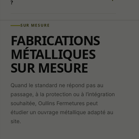
d’audience
?
destinée à
améliorer le
site. Aucun
SUR MESURE
outil de
mesure
FABRICATIONS
d’audience
n’est
MÉTALLIQUES
actuellement
activé.
SUR MESURE
Services
externes et
Quand le standard ne répond pas au
sécurité
passage, à la protection ou à l’intégration
Permet le
souhaitée, Oullins Fermetures peut
chargement de
services
étudier un ouvrage métallique adapté au
externes
site.
nécessaires au
fonctionnement
et à la sécurité