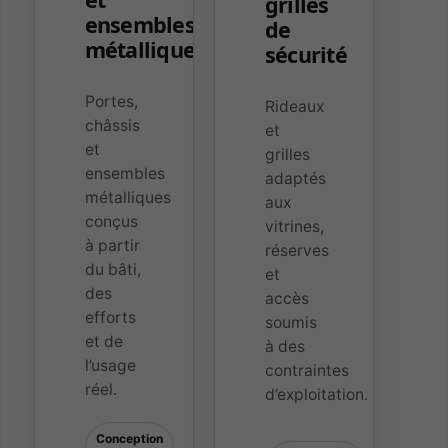
grilles
ensembles
de
métalliques
sécurité
Portes,
Rideaux
châssis
et
et
grilles
ensembles
adaptés
métalliques
aux
conçus
vitrines,
à partir
réserves
du bâti,
et
des
accès
efforts
soumis
et de
à des
l’usage
contraintes
réel.
d’exploitation.
Conception