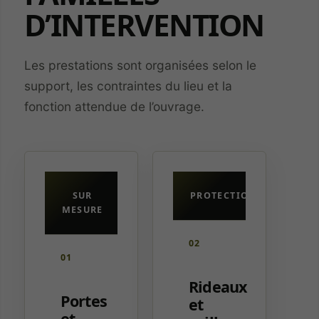
D’INTERVENTION
Les prestations sont organisées selon le
support, les contraintes du lieu et la
fonction attendue de l’ouvrage.
SUR
PROTECTION
MESURE
02
01
Rideaux
Portes
et
et