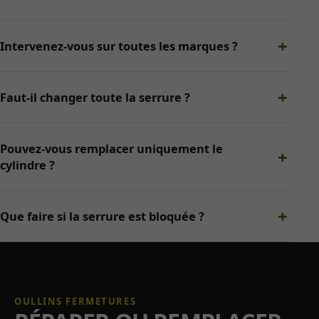
fonctionnement,
à la sécurité et à
l’affichage du
Intervenez-vous sur toutes les marques ?
site. Ils ne
peuvent pas
être désactivés.
Faut-il changer toute la serrure ?
Audience
Mesure
Pouvez-vous remplacer uniquement le
d’audience
cylindre ?
destinée à
améliorer le
site. Aucun
Que faire si la serrure est bloquée ?
outil de
mesure
d’audience
n’est
actuellement
activé.
OULLINS FERMETURES