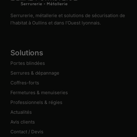
Marketing
Permet des
services
Serrurerie, métallerie et solutions de sécurisation de
publicitaires
l’habitat à Oullins et dans l’Ouest lyonnais.
ou de suivi
marketing.
Aucun
service
marketing
Solutions
n’est
actuellement
Portes blindées
activé.
Serrures & dépannage
Coffres-forts
Fermetures & menuiseries
Professionnels & régies
Actualités
Avis clients
Contact / Devis