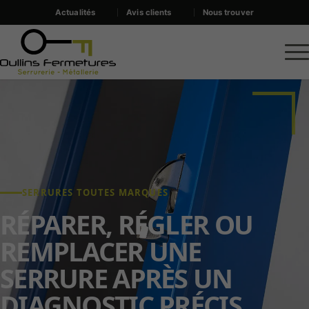
Actualités
Avis clients
Nous trouver
SERRURES TOUTES MARQUES
RÉPARER, RÉGLER OU
REMPLACER UNE
SERRURE APRÈS UN
DIAGNOSTIC PRÉCIS