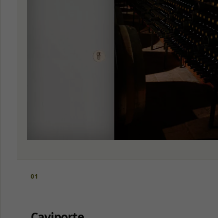
01
Caviporte