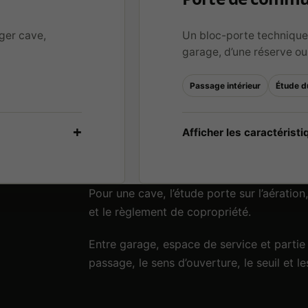
ger cave,
Un bloc-porte technique
garage, d’une réserve ou 
Passage intérieur
Étude d
Pour une cave, l’étude porte sur l’aératio
et le règlement de copropriété.
Entre garage, espace de service et partie h
passage, le sens d’ouverture, le seuil et 