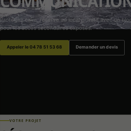
COMMUNICATIO
Protégez cave, réserve ou local privatif avec un bl
pour les accès secondaires exposés.
Appeler le 04 78 51 53 68
Demander un devis
VOTRE PROJET