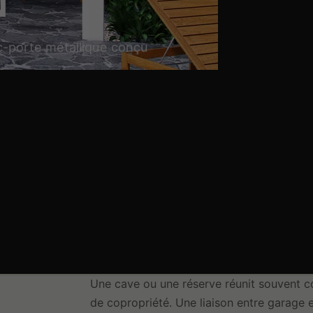
N
oc-porte métallique conçu
Une cave ou une réserve réunit souvent coul
de copropriété. Une liaison entre garage 