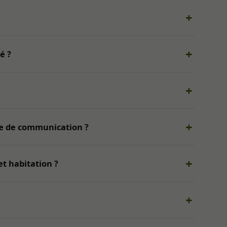
é ?
te de communication ?
t habitation ?