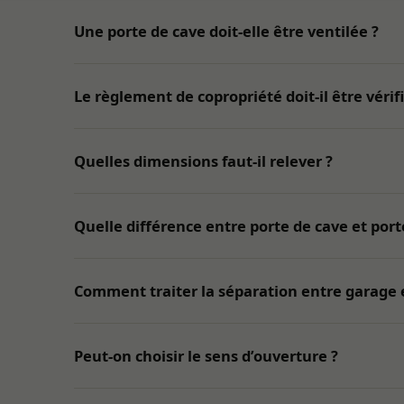
Une porte de cave doit-elle être ventilée ?
Le règlement de copropriété doit-il être vérifi
Nécessaires
Indispensables
au
Quelles dimensions faut-il relever ?
fonctionnement,
à la sécurité et
à l’affichage du
Quelle différence entre porte de cave et por
site. Ils ne
peuvent pas
être désactivés.
Comment traiter la séparation entre garage e
Audience
Mesure
Peut-on choisir le sens d’ouverture ?
d’audience
destinée à
améliorer le