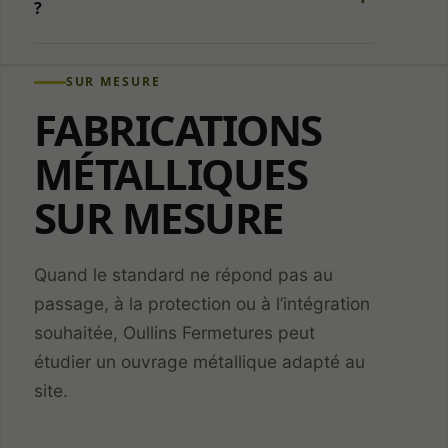
d’audience
?
destinée à
améliorer le
site. Aucun
SUR MESURE
outil de
mesure
FABRICATIONS
d’audience
n’est
MÉTALLIQUES
actuellement
activé.
SUR MESURE
Services
externes et
Quand le standard ne répond pas au
sécurité
passage, à la protection ou à l’intégration
Permet le
souhaitée, Oullins Fermetures peut
chargement de
services
étudier un ouvrage métallique adapté au
externes
site.
nécessaires au
fonctionnement
et à la sécurité