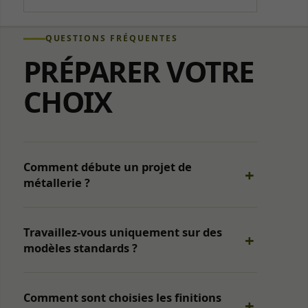
QUESTIONS FRÉQUENTES
PRÉPARER VOTRE
CHOIX
Nécessaires
Indispensables
au
Comment débute un projet de
fonctionnement,
métallerie ?
à la sécurité et à
l’affichage du
site. Ils ne
peuvent pas
Travaillez-vous uniquement sur des
être désactivés.
modèles standards ?
Audience
Comment sont choisies les finitions
Mesure