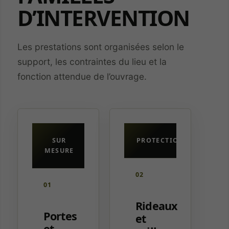
D’INTERVENTION
Les prestations sont organisées selon le
support, les contraintes du lieu et la
fonction attendue de l’ouvrage.
SUR
PROTECTION
MESURE
02
01
Rideaux
Portes
et
et