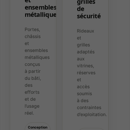
grilles
ensembles
de
métalliques
sécurité
Portes,
Rideaux
châssis
et
et
grilles
ensembles
adaptés
métalliques
aux
conçus
vitrines,
à partir
réserves
du bâti,
et
des
accès
efforts
soumis
et de
à des
l’usage
contraintes
réel.
d’exploitation.
Conception