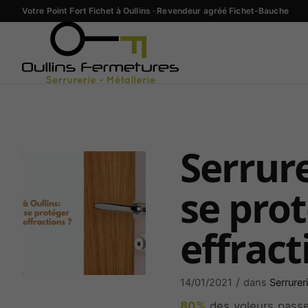
Votre Point Fort Fichet à Oullins · Revendeur agréé Fichet-Bauche
Serrur
se prot
effract
/
14/01/2021
dans
Serrurer
80%
des voleurs passen