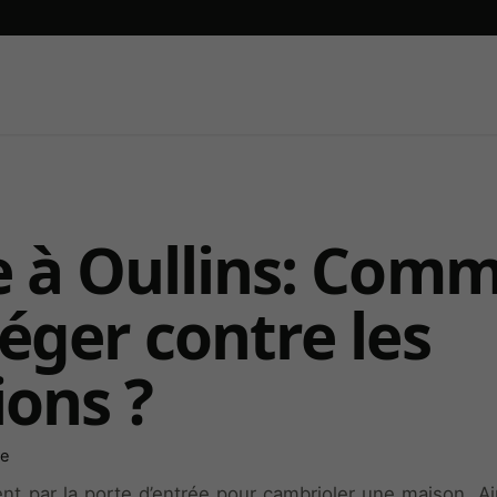
e à Oullins: Com
éger contre les
ions ?
ie
t par la porte d’entrée pour cambrioler une maison. Ains