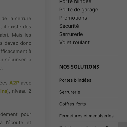
Porte blindée
Porte de garage
Promotions
 de la serrure
Sécurité
, il existe des
Serrurerie
abri. Mais les
Volet roulant
us devez donc
efficacement à
r sécuriser la
NOS SOLUTIONS
e.
Portes blindées
fiées
A2P
avec
ins
), niveau 2
Serrurerie
Coffres-forts
idement pour
Fermetures et menuiseries
à l’écoute et