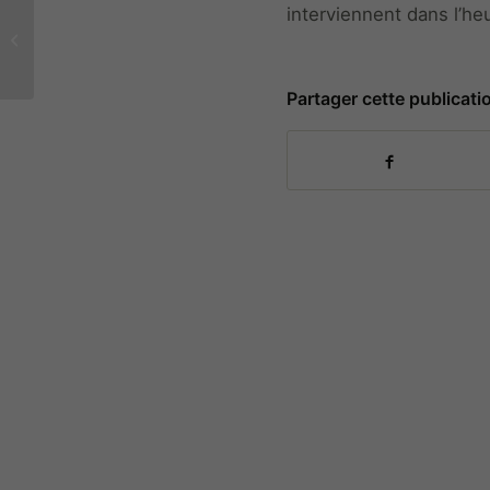
interviennent dans l’heu
Comment bien choisir
son coffre-fort
ignifuge ?
Partager cette publicati