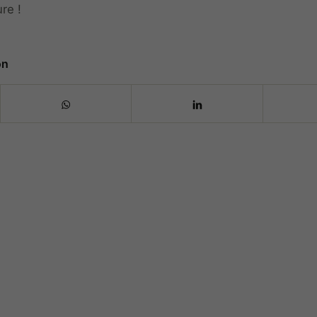
re !
on