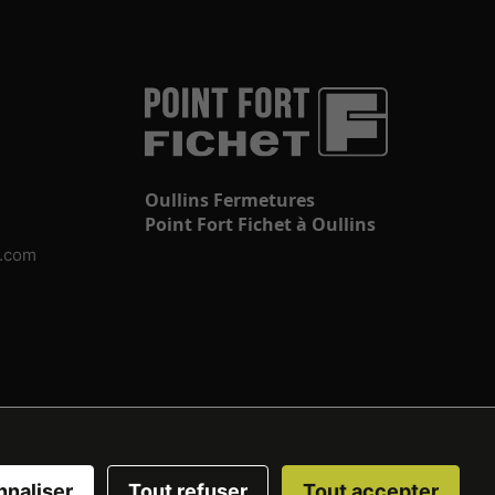
Oullins Fermetures
Point Fort Fichet à Oullins
s.com
nnaliser
Tout refuser
Tout accepter