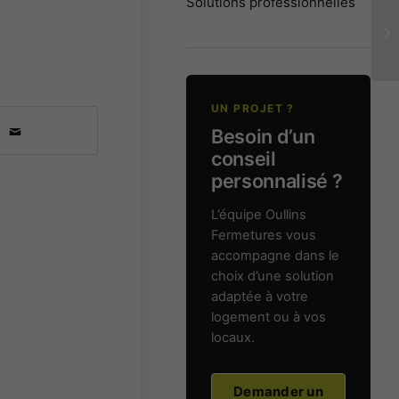
Solutions professionnelles
UN PROJET ?
Besoin d’un
conseil
personnalisé ?
L’équipe Oullins
Fermetures vous
accompagne dans le
choix d’une solution
adaptée à votre
logement ou à vos
locaux.
Demander un