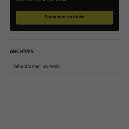
Audience
Demander un devis
Mesure
d’audience
destinée à
améliorer le
site. Aucun
outil de
ARCHIVES
mesure
d’audience
n’est
actuellement
activé.
Services
externes et
sécurité
Permet le
chargement de
services