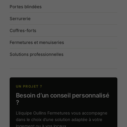
Portes blindées
Serrurerie
Coffres-forts
Fermetures et menuiseries
Solutions professionnelles
Nécessaires
Indispensables
au
UN PROJET ?
fonctionnement,
Besoin d’un conseil personnalisé
à la sécurité et à
?
l’affichage du
site. Ils ne
peuvent pas
L’équipe Oullins Fermetures vous accompagne
être désactivés.
dans le choix d’une solution adaptée à votre
logement ou à vos locaux.