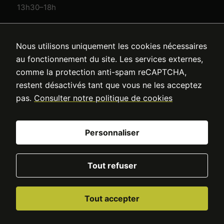
13h30–18h
Nous utilisons uniquement les cookies nécessaires
au fonctionnement du site. Les services externes,
comme la protection anti-spam reCAPTCHA,
restent désactivés tant que vous ne les acceptez
Oullins Fermetures
pas.
Consulter notre politique de cookies
Point Fort Fichet à Oullins
Personnaliser
Tout refuser
© 2026 Oullins Fermetures
Mentions légales
Politique de confidentialité
Politique de cookies
Tout accepter
Gérer les cookies
Site réalisé par Iziweb Consulting