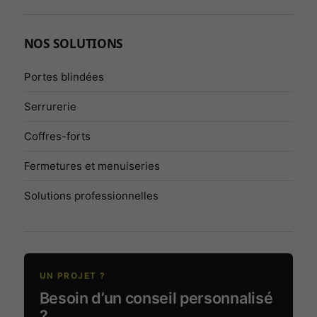
être désactivés.
NOS SOLUTIONS
Audience
Mesure
Portes blindées
d’audience
destinée à
Serrurerie
améliorer le
site. Aucun
Coffres-forts
outil de
mesure
Fermetures et menuiseries
d’audience
n’est
Solutions professionnelles
actuellement
activé.
Services
externes et
UN PROJET ?
sécurité
Besoin d’un conseil personnalisé
Permet le
?