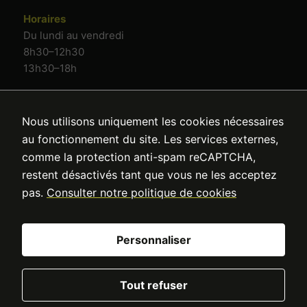
Horaires
Du lundi au vendredi
8h30–12h30
13h30–18h
Nous utilisons uniquement les cookies nécessaires
au fonctionnement du site. Les services externes,
comme la protection anti-spam reCAPTCHA,
restent désactivés tant que vous ne les acceptez
Oullins Fermetures
pas.
Consulter notre politique de cookies
Point Fort Fichet à Oullins
Personnaliser
Tout refuser
© 2026 Oullins Fermetures
Mentions légales