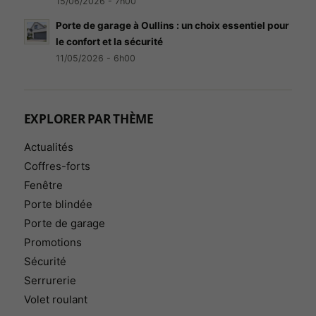
15/06/2026 - 7h00
Porte de garage à Oullins : un choix essentiel pour
le confort et la sécurité
11/05/2026 - 6h00
EXPLORER PAR THÈME
Actualités
Coffres-forts
Fenêtre
Porte blindée
Nécessaires
Porte de garage
Indispensables
au
Promotions
fonctionnement,
Sécurité
à la sécurité et à
Serrurerie
l’affichage du
site. Ils ne
Volet roulant
peuvent pas